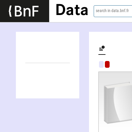
Data
search in data.bnf.fr