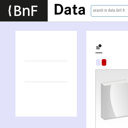
Data
search in data.bnf.fr