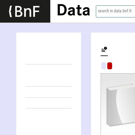
Data
search in data.bnf.fr