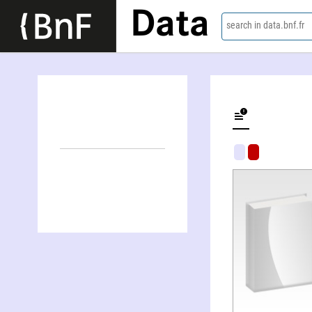
Data
search in data.bnf.fr