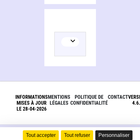
INFORMATIONS
MENTIONS
POLITIQUE DE
CONTACT
VERS
MISES À JOUR
LÉGALES
CONFIDENTIALITÉ
4.6
LE 28-04-2026
Tout accepter
Tout refuser
Personnaliser