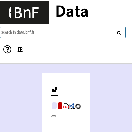
Data
search in data.bnf.fr
FR