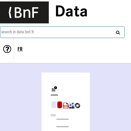
Data
search in data.bnf.fr
FR