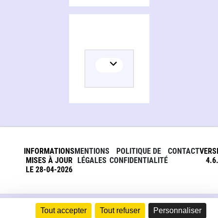
INFORMATIONS
MENTIONS
POLITIQUE DE
CONTACT
VERS
MISES À JOUR
LÉGALES
CONFIDENTIALITÉ
4.6
LE 28-04-2026
Tout accepter
Tout refuser
Personnaliser