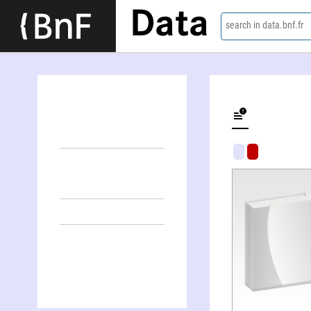
Data
search in data.bnf.fr