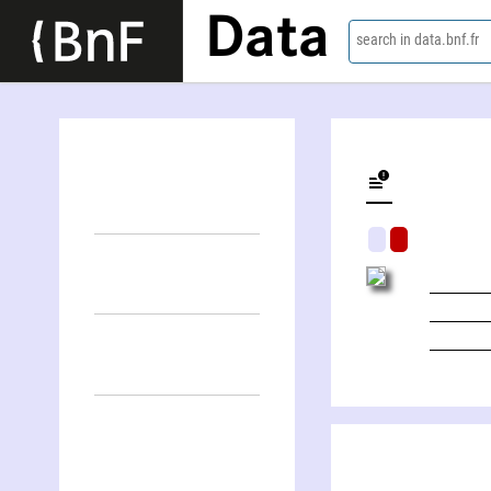
Data
search in data.bnf.fr