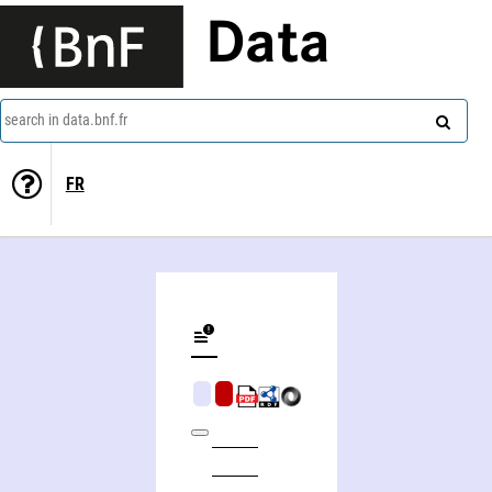
Data
search in data.bnf.fr
FR