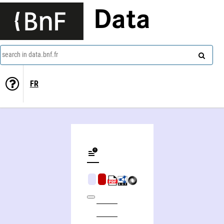
Data
search in data.bnf.fr
FR