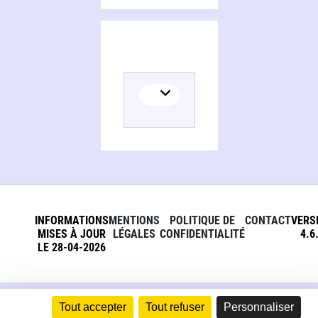
INFORMATIONS
MENTIONS
POLITIQUE DE
CONTACT
VERS
MISES À JOUR
LÉGALES
CONFIDENTIALITÉ
4.6
LE 28-04-2026
Tout accepter
Tout refuser
Personnaliser