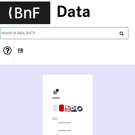
Data
search in data.bnf.fr
FR