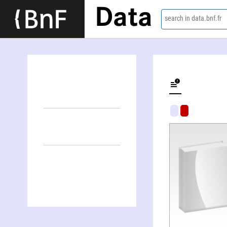
Data
search in data.bnf.fr