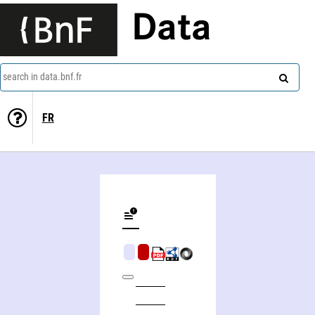
Data
search in data.bnf.fr
FR