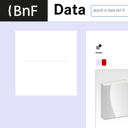
Data
search in data.bnf.fr