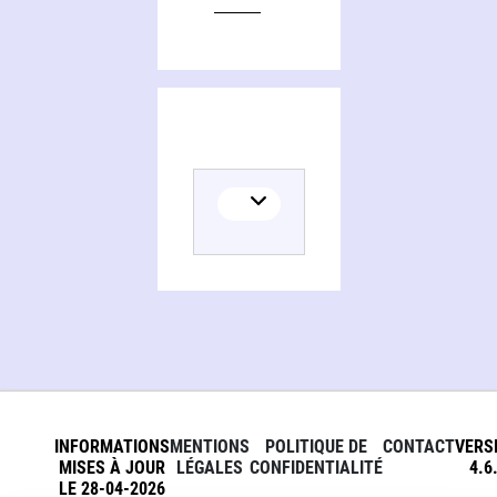
INFORMATIONS
MENTIONS
POLITIQUE DE
CONTACT
VERS
MISES À JOUR
LÉGALES
CONFIDENTIALITÉ
4.6
LE 28-04-2026