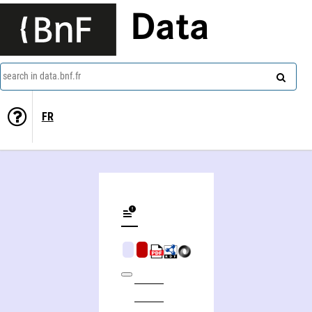
Data
search in data.bnf.fr
FR