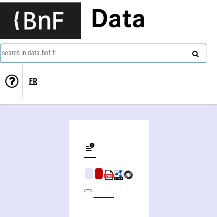
Data
search in data.bnf.fr
FR