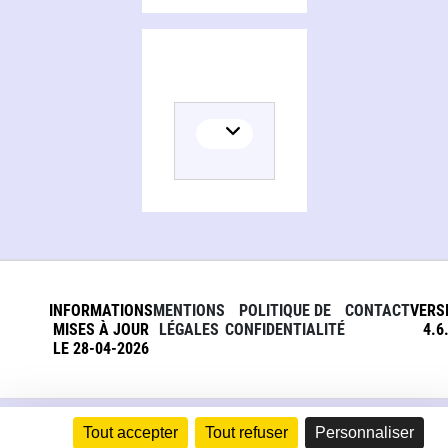
INFORMATIONS
MENTIONS
POLITIQUE DE
CONTACT
VERS
MISES À JOUR
LÉGALES
CONFIDENTIALITÉ
4.6
LE 28-04-2026
Tout accepter
Tout refuser
Personnaliser