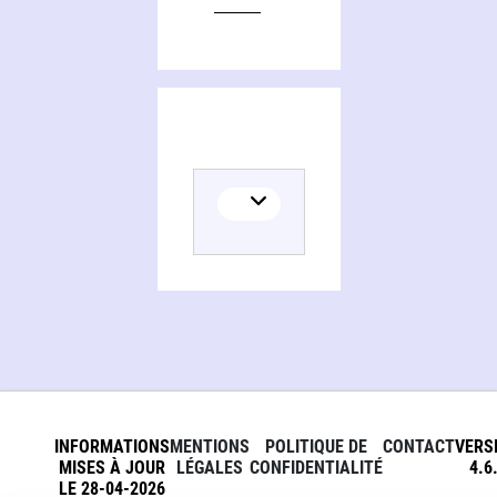
INFORMATIONS
MENTIONS
POLITIQUE DE
CONTACT
VERS
MISES À JOUR
LÉGALES
CONFIDENTIALITÉ
4.6
LE 28-04-2026