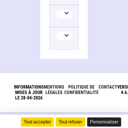
Translator
INFORMATIONS
MENTIONS
POLITIQUE DE
CONTACT
VERS
MISES À JOUR
LÉGALES
CONFIDENTIALITÉ
4.6
LE 28-04-2026
Tout accepter
Tout refuser
Personnaliser