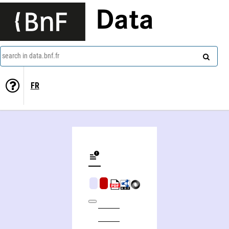
Data
search in data.bnf.fr
FR