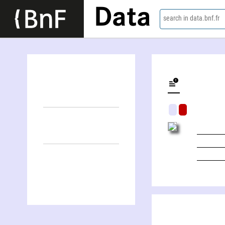
Data
search in data.bnf.fr