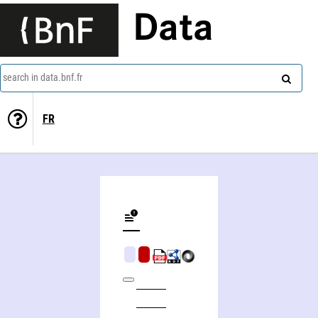
Data
search in data.bnf.fr
FR