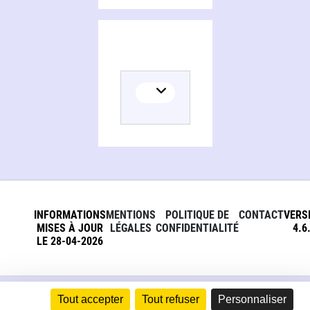
INFORMATIONS
MENTIONS
POLITIQUE DE
CONTACT
VERS
MISES À JOUR
LÉGALES
CONFIDENTIALITÉ
4.6
LE 28-04-2026
Tout accepter
Tout refuser
Personnaliser