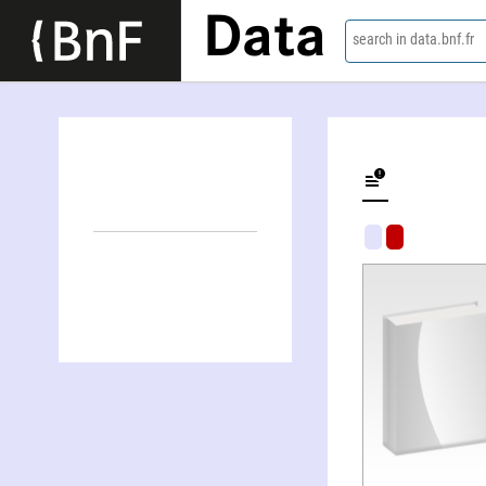
Data
search in data.bnf.fr