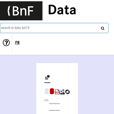
Data
search in data.bnf.fr
FR