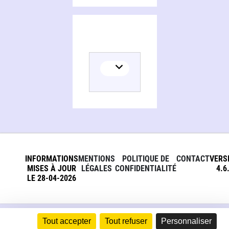
INFORMATIONS
MENTIONS
POLITIQUE DE
CONTACT
VERS
MISES À JOUR
LÉGALES
CONFIDENTIALITÉ
4.6
LE 28-04-2026
Tout accepter
Tout refuser
Personnaliser