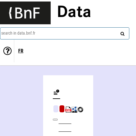
Data
search in data.bnf.fr
FR