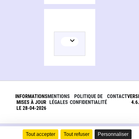
INFORMATIONS
MENTIONS
POLITIQUE DE
CONTACT
VERS
MISES À JOUR
LÉGALES
CONFIDENTIALITÉ
4.6
LE 28-04-2026
Tout accepter
Tout refuser
Personnaliser