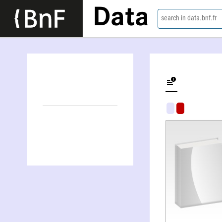
Data
search in data.bnf.fr