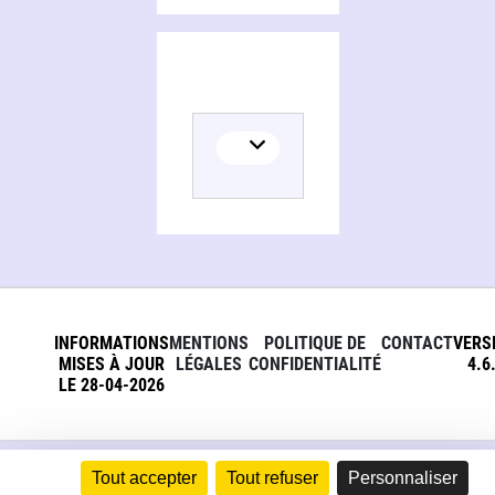
INFORMATIONS
MENTIONS
POLITIQUE DE
CONTACT
VERS
MISES À JOUR
LÉGALES
CONFIDENTIALITÉ
4.6
LE 28-04-2026
Tout accepter
Tout refuser
Personnaliser