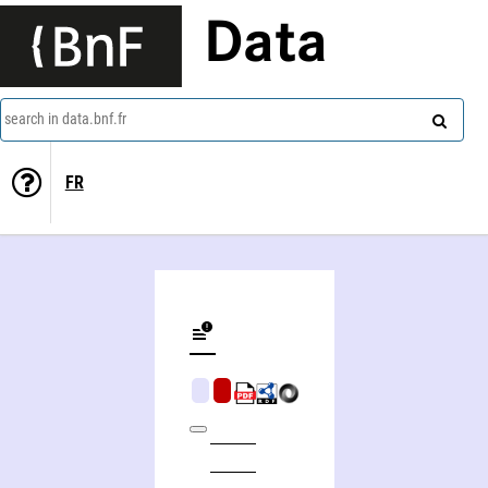
Data
search in data.bnf.fr
FR