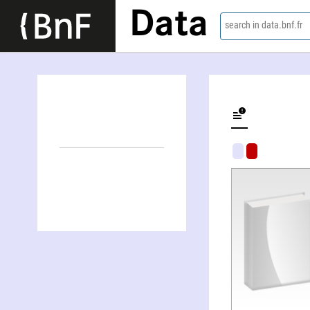
Data
search in data.bnf.fr