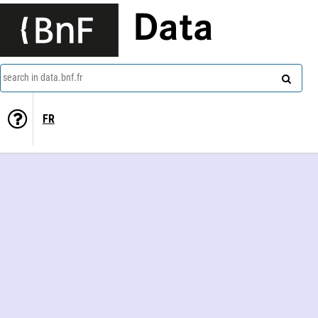
Data
search in data.bnf.fr
FR