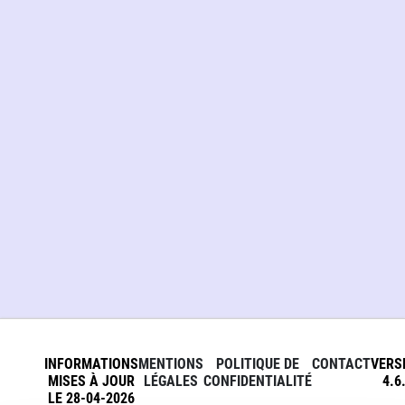
INFORMATIONS
MENTIONS
POLITIQUE DE
CONTACT
VERS
MISES À JOUR
LÉGALES
CONFIDENTIALITÉ
4.6
LE 28-04-2026