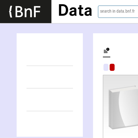
Data
search in data.bnf.fr