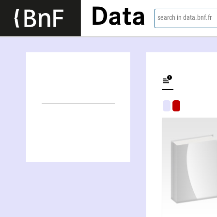
Data
search in data.bnf.fr