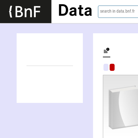
Data
search in data.bnf.fr