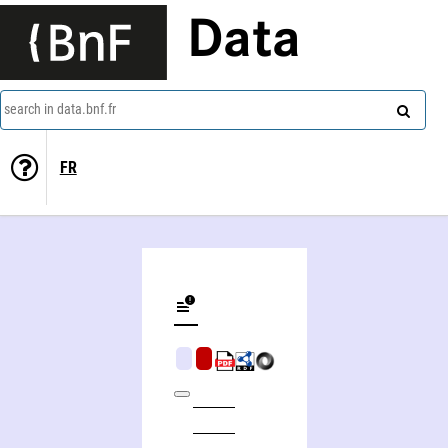
Data
search in data.bnf.fr
FR