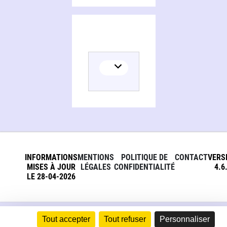
INFORMATIONS
MENTIONS
POLITIQUE DE
CONTACT
VERS
MISES À JOUR
LÉGALES
CONFIDENTIALITÉ
4.6
LE 28-04-2026
Tout accepter
Tout refuser
Personnaliser