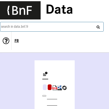
Data
search in data.bnf.fr
FR