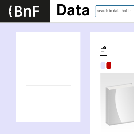
Data
search in data.bnf.fr